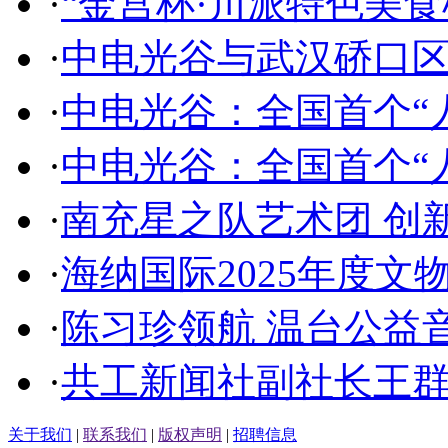
·
“金宫杯·川派特色美
·
中电光谷与武汉硚口
·
中电光谷：全国首个“
·
中电光谷：全国首个“
·
南充星之队艺术团 创
·
海纳国际2025年度文
·
陈习珍领航 温台公益
·
共工新闻社副社长王
关于我们
|
联系我们
|
版权声明
|
招聘信息