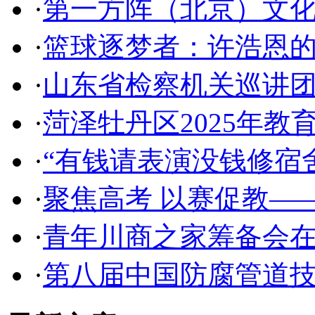
·
第一方阵（北京）文
·
篮球逐梦者：许浩恩
·
山东省检察机关巡讲
·
菏泽牡丹区2025年教
·
“有钱请表演没钱修宿舍
·
聚焦高考 以赛促教—
·
青年川商之家筹备会
·
第八届中国防腐管道