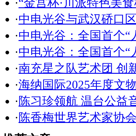
·
“金宫杯·川派特色美
·
中电光谷与武汉硚口
·
中电光谷：全国首个“
·
中电光谷：全国首个“
·
南充星之队艺术团 创
·
海纳国际2025年度文
·
陈习珍领航 温台公益
·
陈香梅世界艺术家协