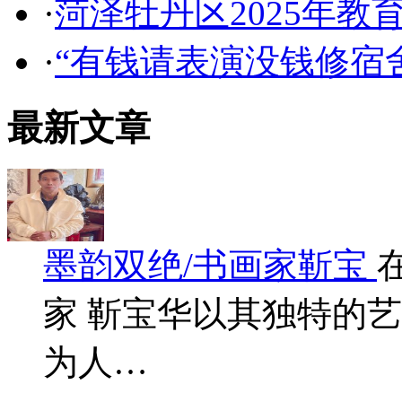
·
菏泽牡丹区2025年教
·
“有钱请表演没钱修宿舍
最新文章
墨韵双绝/书画家靳宝
家 靳宝华以其独特的
为人…