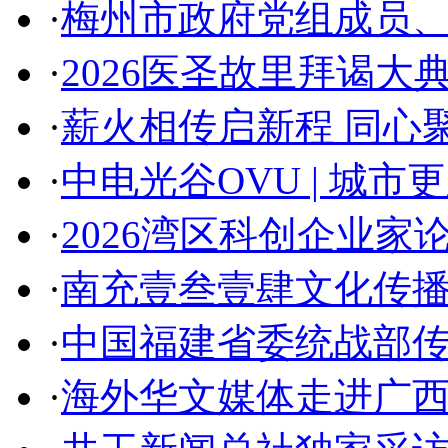
·
梅州市政府党组成员
·
2026医圣故里拜谒大
·
薪火相传启新程 同心
·
中电光谷OVU | 城
·
2026湾区科创企业家
·
南充壹叁壹肆文化传播
·
中国福建省委统战部
·
海外华文媒体走进广西