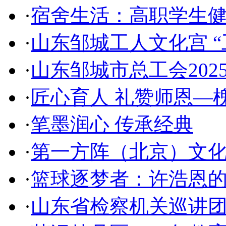
·
宿舍生活：高职学生
·
山东邹城工人文化宫 “
·
山东邹城市总工会202
·
匠心育人 礼赞师恩—
·
笔墨润心 传承经典
·
第一方阵（北京）文
·
篮球逐梦者：许浩恩
·
山东省检察机关巡讲