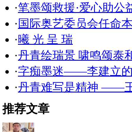
·
笔墨颂救援·爱心助公
·
国际奥艺委员会任命本
·
曦 光 呈 瑞
·
丹青绘瑞景 啸鸣颂泰
·
字痴墨迷——李建立
·
丹青难写是精神 ——
推荐文章