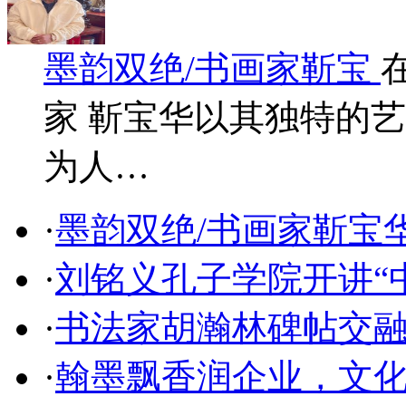
墨韵双绝/书画家靳宝
家 靳宝华以其独特的
为人…
·
墨韵双绝/书画家靳宝
·
刘铭义孔子学院开讲“
·
书法家胡瀚林碑帖交
·
翰墨飘香润企业，文