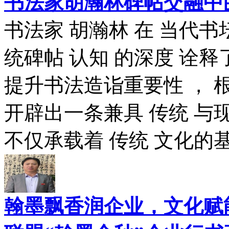
书法家胡瀚林碑帖交融中
书法家 胡瀚林 在 当代书
统碑帖 认知 的深度 诠
提升书法造诣重要性 ，
开辟出一条兼具 传统 与
不仅承载着 传统 文化的基
翰墨飘香润企业，文化赋