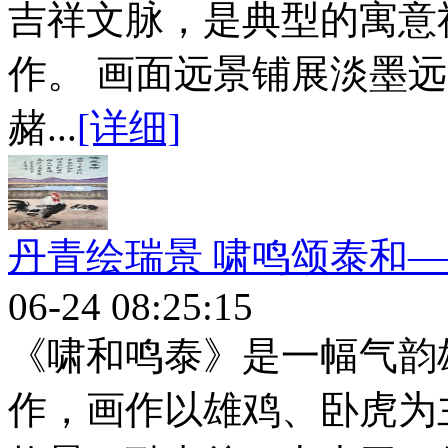
吉祥文脉，是典型的寓意
作。 画面远景铺展淡墨
赭...
[详细]
丹青绘瑞景 啸鸣颂泰和
06-24 08:25:15
《啸和鸣泰》是一幅气韵
作，画作以雄鸡、卧虎为