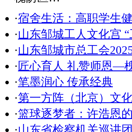
·
宿舍生活：高职学生
·
山东邹城工人文化宫 “
·
山东邹城市总工会202
·
匠心育人 礼赞师恩—
·
笔墨润心 传承经典
·
第一方阵（北京）文
·
篮球逐梦者：许浩恩
·
山东省检察机关巡讲