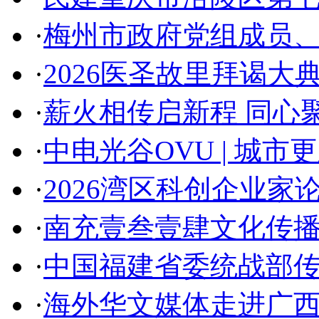
·
梅州市政府党组成员
·
2026医圣故里拜谒大
·
薪火相传启新程 同心
·
中电光谷OVU | 城
·
2026湾区科创企业家
·
南充壹叁壹肆文化传播
·
中国福建省委统战部
·
海外华文媒体走进广西